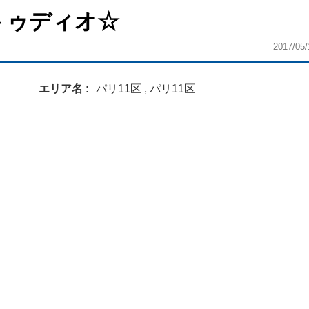
ストゥディオ☆
2017/05/
エリア名
パリ11区 , パリ11区