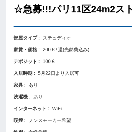
☆急募!!!パリ11区24m2
部屋タイプ
ステュディオ
家賃・価格
200 € / 週(光熱費込み)
デポジット
100 €
入居時期
5月22日より入居可
家具
あり
洗濯機
あり
インターネット
WiFi
喫煙
ノンスモーカー希望