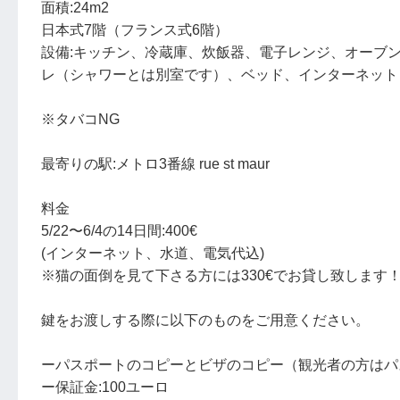
面積:24m2
日本式7階（フランス式6階）
設備:キッチン、冷蔵庫、炊飯器、電子レンジ、オーブン
レ（シャワーとは別室です）、ベッド、インターネット（
※タバコNG
最寄りの駅:メトロ3番線 rue st maur
料金
5/22〜6/4の14日間:400€
(インターネット、水道、電気代込)
※猫の面倒を見て下さる方には330€でお貸し致します
鍵をお渡しする際に以下のものをご用意ください。
ーパスポートのコピーとビザのコピー（観光者の方はパ
ー保証金:100ユーロ