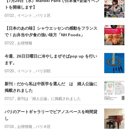
【7月29日（水）Maneki Parisで日本食×音楽イベン
トを開催します】
07/22 ,
イベント
, パリ１区
【日本のあの味】シャウエッセンの感動をフランス
で！お弁当や夕食の強い味方「NH Foods」
07/22 ,
お得情報
今週、26日日曜日に冷やしまぜそばpop up を行い
ます。
07/20 ,
イベント
, パリ10区
新刊：だから私は中医学を選んだ は 婦人公論に
掲載されました
07/17 ,
新刊は「婦人公論」に掲載されました
パリのアートギャラリーでピアノスペースを時間貸
し
07/16 ,
お得情報
, パリ８区