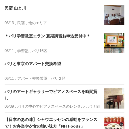
民宿 山と川
06/13 ,
民宿
, 他のエリア
＊パリ学習教室エラン 夏期講習お申込受付中＊
06/11 ,
学習塾
, パリ16区
パリと東京のアパート交換希望
06/11 ,
アパート交換希望
, パリ２区
パリのアートギャラリーでピアノスペースを時間貸
し
06/09 ,
パリの中心でピアノスペースのレンタル
, パリ８区
【日本のあの味】シャウエッセンの感動をフランス
で！お弁当や夕食の強い味方「NH Foods」