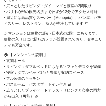
• 広々としたリビング・ダイニングと寝室の2間取り
• パリ中心部の観光名所までわずか12分でアクセス可能
• 周辺には高品質なスーパー（Monoprix）、パン屋、パテ
ィスリー、レストラン、商店が充実しています 🥐
☕ マンションは建物の1階（日本式の2階）にあります。
建物の入り口には防犯カメラが設置されており、セキュリ
ティも万全です。
🏠 【 マンションの説明 】
• 玄関ホール
• リビング：ダブルベッドにもなるソファとデスクを完備
• 寝室：ダブルベッド1台と豊富な収納スペース
• フル装備のキッチン
• バスルーム：バスタブ・トイレ付き 🛁
• 広々としたプライベートテラス（リビングと寝室の両方
から出入り可能） 🌿
✨ 【 マンションの設備・備品】