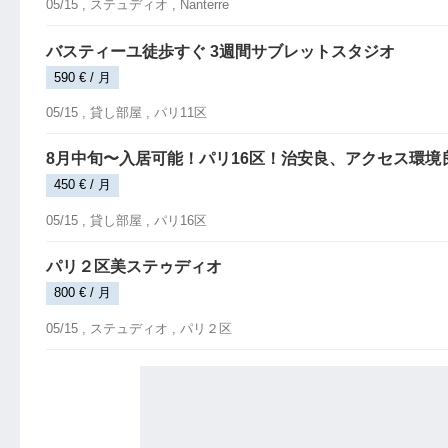
05/15 ,
ステュディオ
, Nanterre
バスティーユ徒歩すぐ 3週間サブレットスタジオ
590 € / 月
05/15 ,
貸し部屋
, パリ11区
8月中旬〜入居可能！パリ16区！治安良、アクセス環境
450 € / 月
05/15 ,
貸し部屋
, パリ16区
パリ２区美ステゥディオ
800 € / 月
05/15 ,
ステュディオ
, パリ２区