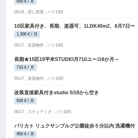
600 € / 月
05/18 ,
貸し部屋
, パリ13区
10区家具付き、長期、楽器可、1LDK40m2、8月7日〜
1,300 € / 月
05/17 ,
賃貸物件
, パリ10区
長期★15区19平米STUDIO月710ユーロ6か月～
710 € / 月
05/17 ,
賃貸物件
, パリ15区
改装直後家具付きstudio 5/19から空き
630 € / 月
05/17 ,
ステュディオ
, パリ16区
パリカト リュクサンブルグ公園徒歩５分以内 洗濯機付
850 € / 月