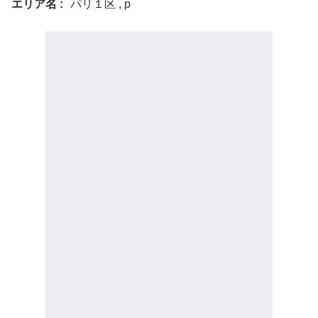
エリア名
パリ１区 , p