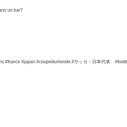
ans un bar?
ance #japan #coupedumonde #サッカ－日本代表 #footba