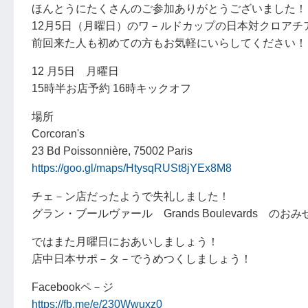
ほんとうにたくさんのご参加ありがとうございました！
12月5日（月曜日）のワ－ルドカップの日本対クロア
前回来た人も初めての方もお気軽にいらしてください！
12 月5日 月曜日
15時半お店予約 16時キックオフ
場所
Corcoran's
23 Bd Poissonnière, 75002 Paris
https://goo.gl/maps/HtysqRUSt8jYEx8M8
チェ－ン店だったようで失礼しました！
グラン・ブールヴァール Grands Boulevards の
ではまた月曜日におあいしましょう！
店中日本サポ－タ－でうめつくしましょう！
Facebookペ－ジ
https://fb.me/e/230Wwuxz0