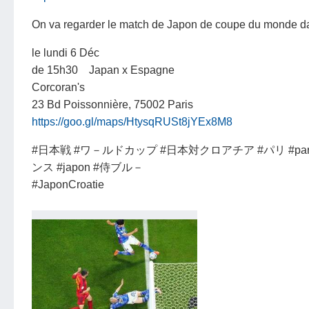
On va regarder le match de Japon de coupe du monde d
le lundi 6 Déc
de 15h30 Japan x Espagne
Corcoran's
23 Bd Poissonnière, 75002 Paris
https://goo.gl/maps/HtysqRUSt8jYEx8M8
#日本戦 #ワ－ルドカップ #日本対クロアチア #パリ #paris #fr
ンス #japon #侍ブル－
#JaponCroatie