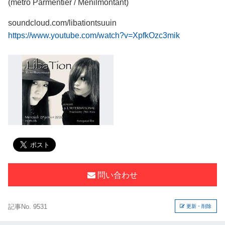
(métro Parmentier / Ménilmontant)
soundcloud.com/libationtsuuin
https://www.youtube.com/watch?v=XpfkOzc3mik
問い合わせ
記事No. 9531
更新・削除