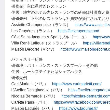
研修地：パリ・ランス・リヨン・ストラスブール・ニー
研修先：主に星付きレストラン
住居：地方のホテル内レストランでの研修は社員寮と食
研修先例：下記のレストランは社員寮が提供されており
Assiette Champenoise（ランス）
https://www.assiett
Les Crayères（ランス）
https://lescrayeres.com/
Côte Saint-Jacques & Spa（ブルゴーニュ）
https://w
Villa René Lalique（ストラスブール）
https://villarene
Maison Decoret（Vichy）
https://www.maisondecoret.c
パティスリー研修
研修地：パリ・ランス・ストラスブール・その他
住居：ホームステイまたはシェアハウス
研修先例
Carl Marletti（パリ）
https://www.carlmarletti.com/
L’Atelier Des gâteaux（パリ）
https://atelierdesgateau
Nicolas Bernardé（パリ）
https://nicolas-bernarde.com
Carette Paris（パリ）
https://www.facebook.com/Carett
Maison Ladurée（パリ）
https://www.laduree.fr/