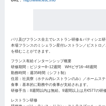
URL
http://www.iesc.info
パリ及びフランス全土でレストラン研修＆パティシエ研
本場フランスのミシェラン星付レストラン／ビストロ／
を積むことができます。
フランス有給インターンシップ概要
研修期間：ビジター8~12週間 WHビザ16~48週間
勤務時間：週35時間（シフト制）
住居：社員寮（ホテル内レストランのみ）／ホームステ
食事：基本的に勤務中の食事が支給されます。
研修手当：8週間以内は無給。9週間以上は月€577の研
レストラン研修