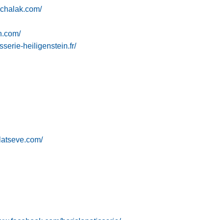
ichalak.com/
on.com/
isserie-heiligenstein.fr/
latseve.com/