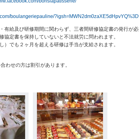
www.facebook.com/borislapatisserie/
ram.com/boulangeriepauline/?igsh=MWN2dm0zaXE5dHpvYQ%3
・有給及び研修期間に関わらず、三者間研修協定書の発行が必
修協定書を保持していないと不法就労に問われます。
し）でも２ヶ月を超える研修は手当が支給されます。
い合わせの方は割引があります。