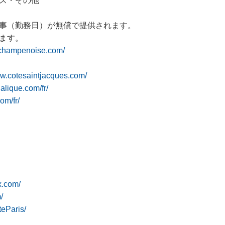
ス・その他
事（勤務日）が無償で提供されます。
ます。
echampenoise.com/
ww.cotesaintjacques.com/
lalique.com/fr/
om/fr/
x.com/
/
eParis/