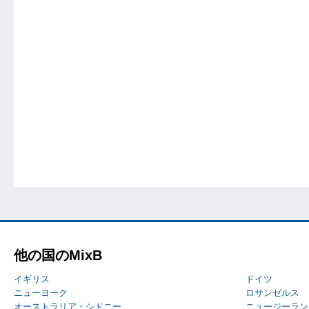
他の国のMixB
イギリス
ドイツ
ニューヨーク
ロサンゼルス
オーストラリア・シドニー
ニュージーラン