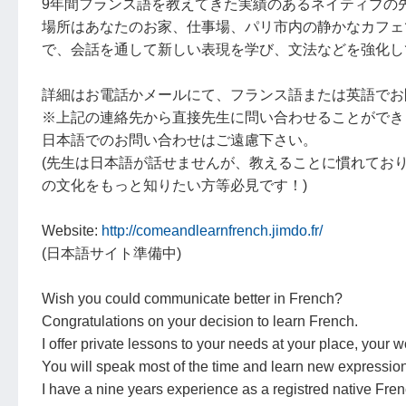
9年間フランス語を教えてきた実績のあるネイティブの
場所はあなたのお家、仕事場、パリ市内の静かなカフェ
で、会話を通して新しい表現を学び、文法などを強化し
詳細はお電話かメールにて、フランス語または英語でお
※上記の連絡先から直接先生に問い合わせることができ
日本語でのお問い合わせはご遠慮下さい。
(先生は日本語が話せませんが、教えることに慣れてお
の文化をもっと知りたい方等必見です！)
Website:
http://comeandlearnfrench.jimdo.fr/
(日本語サイト準備中)
Wish you could communicate better in French?
Congratulations on your decision to learn French.
I offer private lessons to your needs at your place, your w
You will speak most of the time and learn new expression
I have a nine years experience as a registred native Fren