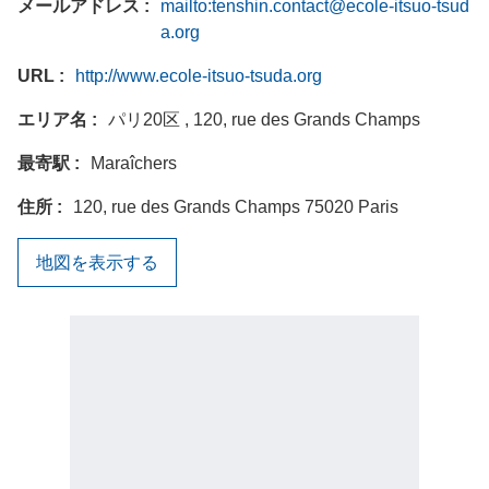
メールアドレス
mailto:tenshin.contact@ecole-itsuo-tsud
a.org
URL
http://www.ecole-itsuo-tsuda.org
エリア名
パリ20区 , 120, rue des Grands Champs
最寄駅
Maraîchers
住所
120, rue des Grands Champs 75020 Paris
地図を表示する