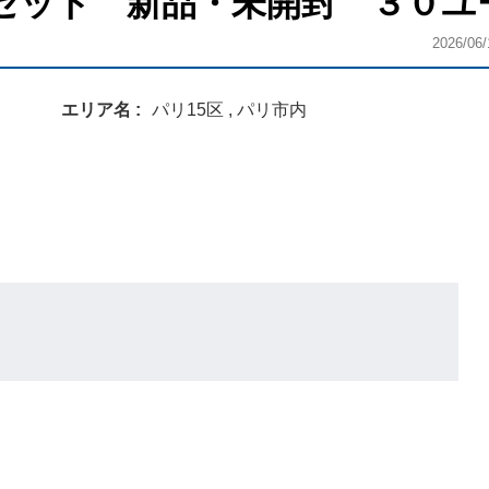
2個セット 新品・未開封 ３０ユ
2026/06/
エリア名
パリ15区 , パリ市内