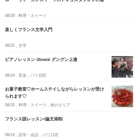
08/28 ,
料理・スイーツ
楽しくフランス文学入門
08/25 ,
文学
ピアノレッスン illimité グングン上達
08/24 ,
音楽
, パリ15区
お菓子教室♡ホームステイしながらレッスンが受け
られます♡
08/20 ,
料理・スイーツ
, 他のエリア
フランス語レッスン•論文添削
08/19 ,
語学・会話
, パリ11区