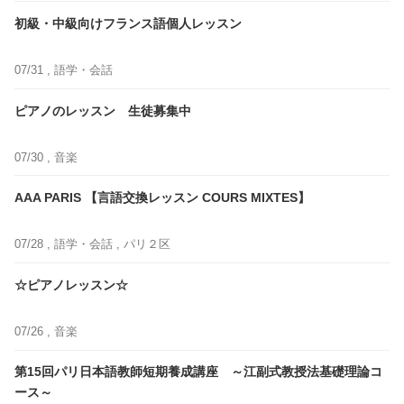
初級・中級向けフランス語個人レッスン
07/31 ,
語学・会話
ピアノのレッスン 生徒募集中
07/30 ,
音楽
AAA PARIS 【言語交換レッスン COURS MIXTES】
07/28 ,
語学・会話
, パリ２区
☆ピアノレッスン☆
07/26 ,
音楽
第15回パリ日本語教師短期養成講座 ～江副式教授法基礎理論コ
ース～